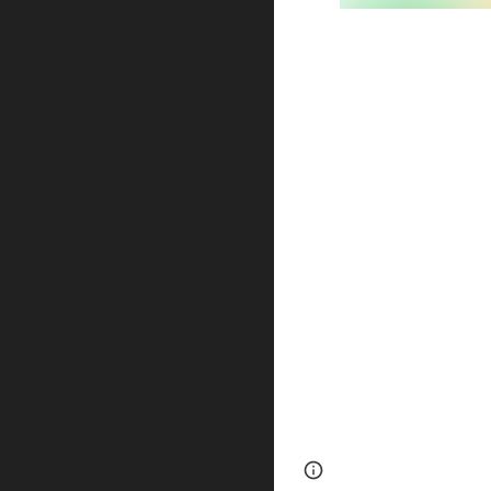
Page
Report abus