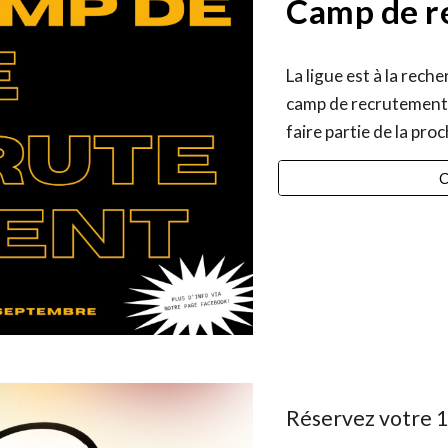
Camp de r
La ligue est à la rech
camp de recrutement
faire partie de la pro
C
Réservez votre 1