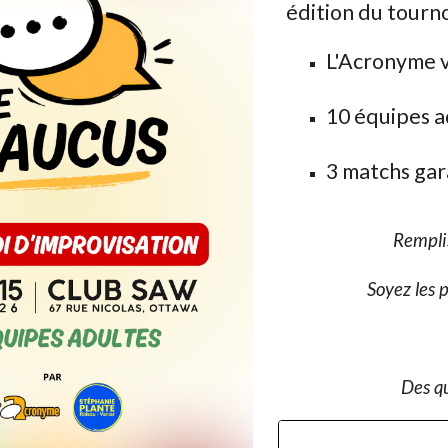
édition du tourn
L'Acronyme v
10 équipes a
3 matchs gar
Remplis
Soyez les p
Des q