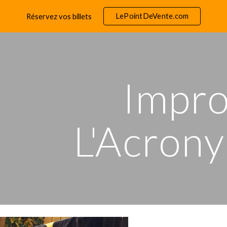
LePointDeVente.com
Réservez vos billets
ip to main content
Skip to navigat
Impr
L'Acron