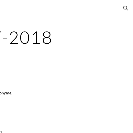
ion
7-2018
cronyme.
n