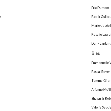
Éric Dumont
e
Patrik Guillot
Marie-Josée 
Rosalie Lacro
Dany Laplant
Bleu
Emmanuelle 
Pascal Boyer
Tommy Gira
Arianne McNi
Shawn Jr Rob
Valérie Sauci