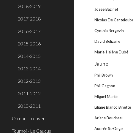
2018-2019
Josée Bazinet
2017-2018
Nicolas De Canteloub
2016-2017
Cynthia Bergevin
David Bélizaire
2015-2016
Marie-Hélène Dubé
2014-2015
Jaune
2013-2014
Phil Brown
2012-2013
Phil Gagnon
2011-2012
Miguel Martin
2010-2011
Liliane Blanco Binette
Où nous trouver
Ariane Boudreau
Audrée St-Onge
Tournoi - Le Caucus