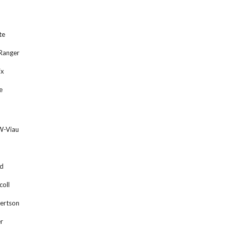
te
Ranger
ix
e
W-Viau
rd
coll
ertson
er